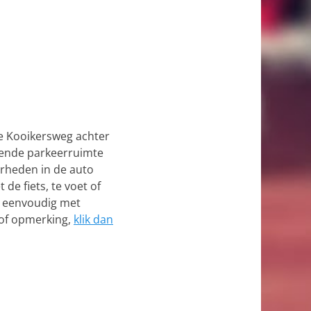
de Kooikersweg achter
doende parkeerruimte
arheden in de auto
de fiets, te voet of
s eenvoudig met
 of opmerking,
klik dan