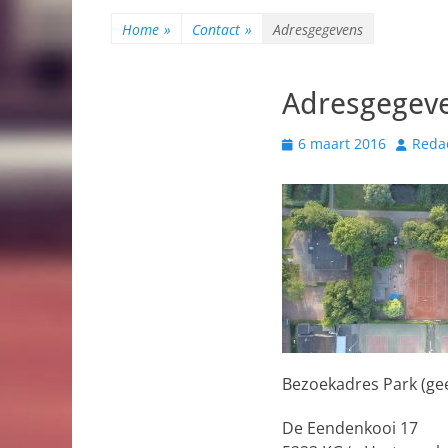
de
inhoud
Home
»
Contact
»
Adresgegevens
Adresgegev
Geplaatst
Auteur
6 maart 2016
Reda
op
Bezoekadres Park (ge
De Eendenkooi 17