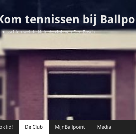
Kom tennissen bij Ballpo
…misschien wel de kleinste club van Den Bosch
k lid!
De Club
MijnBallpoint
Media